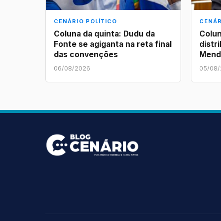
CENÁRIO POLÍTICO
CENÁR
Coluna da quinta: Dudu da
Colun
Fonte se agiganta na reta final
distr
das convenções
Mend
06/08/2026
05/08