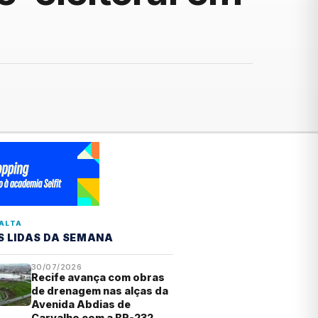
ALTA
S LIDAS DA SEMANA
30/07/2026
Recife avança com obras
de drenagem nas alças da
Avenida Abdias de
Carvalho com a BR-232