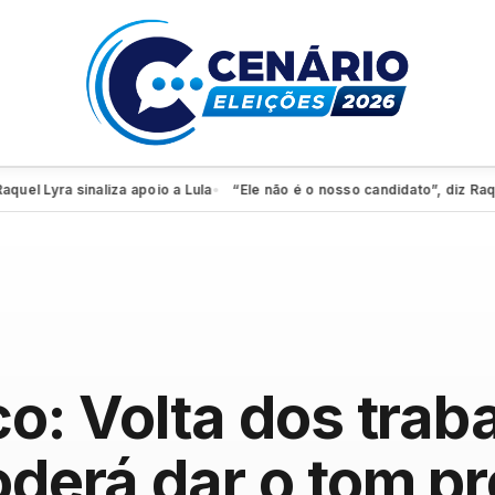
yra sinaliza apoio a Lula
“Ele não é o nosso candidato”, diz Raquel 
●
co: Volta dos trab
oderá dar o tom pr