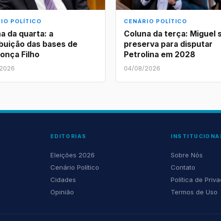
IO POLÍTICO
CENÁRIO POLÍTICO
a da quarta: a
Coluna da terça: Miguel 
ibuição das bases de
preserva para disputar
onça Filho
Petrolina em 2028
/2026
04/08/2026
EDITORIAS
INSTITUCIONA
Eleições 2026
Sobre Nós
Cenário Político
Contato
Cidades
Política de Priv
Opinião
Termos de Uso