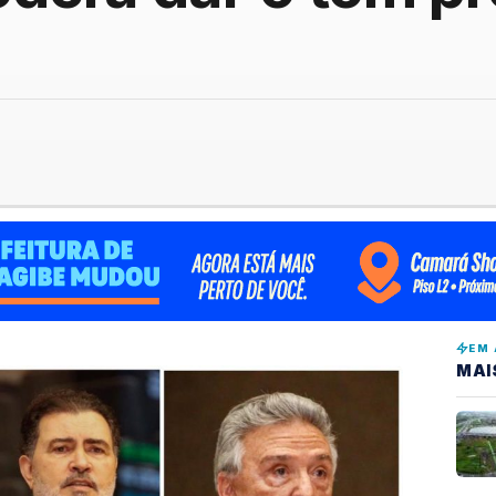
EM 
MAI