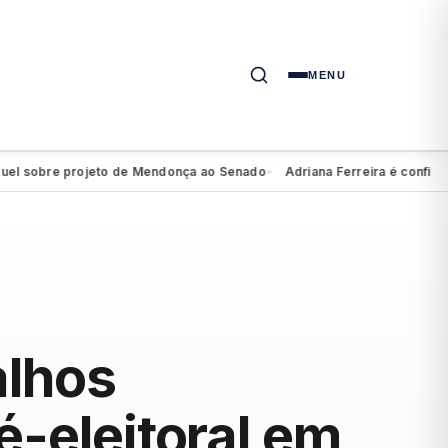
MENU
sobre projeto de Mendonça ao Senado
Adriana Ferreira é confirmada c
●
alhos
é-eleitoral em