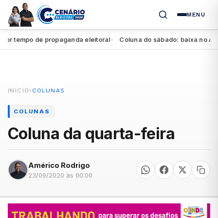
MENU
tempo de propaganda eleitoral
Coluna do sábado: baixa no Agreste
●
INÍCIO
›
COLUNAS
COLUNAS
Coluna da quarta-feira
Américo Rodrigo
23/09/2020 às 00:00