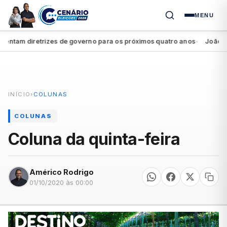
MENU
tam diretrizes de governo para os próximos quatro anos
João Campo
●
INÍCIO
›
COLUNAS
COLUNAS
Coluna da quinta-feira
Américo Rodrigo
01/10/2020 às 00:00