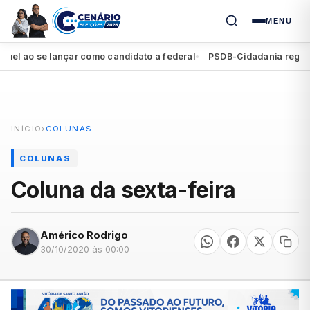
MENU
 ao se lançar como candidato a federal
PSDB-Cidadania registra s
●
INÍCIO
›
COLUNAS
COLUNAS
Coluna da sexta-feira
Américo Rodrigo
30/10/2020 às 00:00