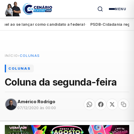
MENU
ao se lançar como candidato a federal
PSDB-Cidadania registra se
●
INÍCIO
›
COLUNAS
COLUNAS
Coluna da segunda-feira
Américo Rodrigo
07/12/2020 às 00:00