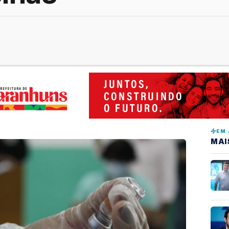
EM 
MAI