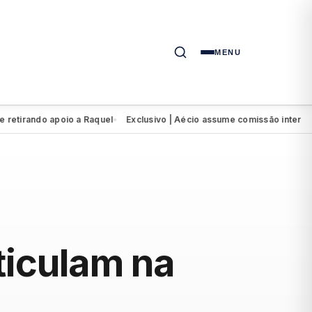
MENU
do apoio a Raquel
Exclusivo | Aécio assume comissão interventora d
●
rticulam na