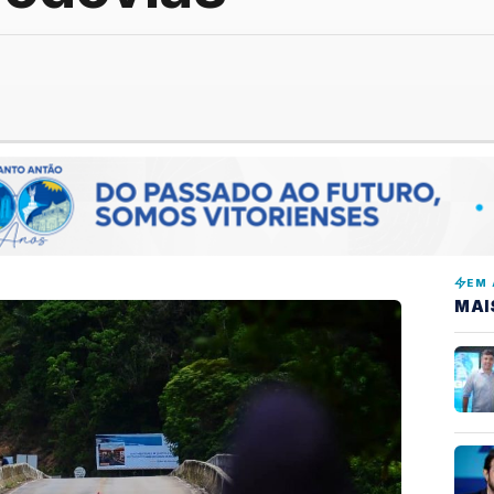
EM 
MAI