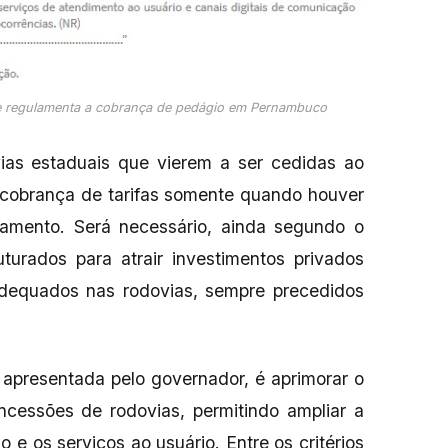
ue regulamenta a cobrança de pedágio em Pernambuco
ias estaduais que vierem a ser cedidas ao
e cobrança de tarifas somente quando houver
amento. Será necessário, ainda segundo o
turados para atrair investimentos privados
adequados nas rodovias, sempre precedidos
a apresentada pelo governador, é aprimorar o
ncessões de rodovias, permitindo ampliar a
 e os serviços ao usuário. Entre os critérios