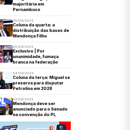
majoritária em
Pernambuco
05/08/2026
Coluna da quarta: a
distribuição das bases de
Mendonça Filho
05/08/2026
Exclusivo | Por
unanimidade, fumaça
branca na federação
04/08/2026
Coluna da terça: Miguel se
preserva para disputar
Petrolina em 2028
03/08/2026
Mendonça deve ser
anunciado para o Senado
na convenção do PL