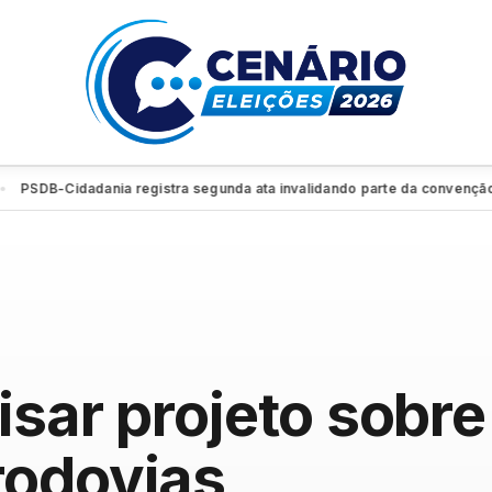
idadania registra segunda ata invalidando parte da convenção e retira
lisar projeto sobr
rodovias