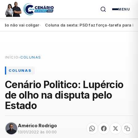
MENU
não vai coligar
Coluna da sexta: PSD faz força-tarefa para impuls
●
INÍCIO
›
COLUNAS
COLUNAS
Cenário Politico: Lupércio
de olho na disputa pelo
Estado
Américo Rodrigo
13/01/2022 às 00:00