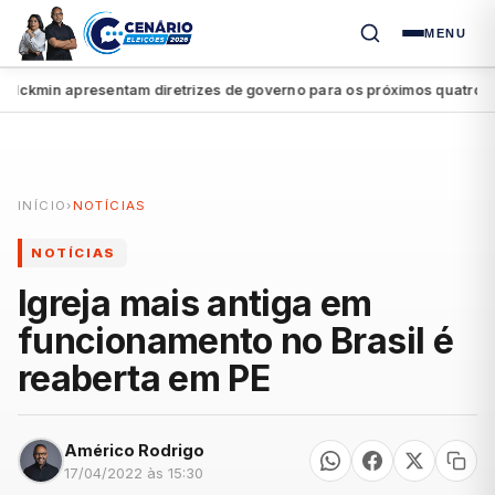
MENU
ckmin apresentam diretrizes de governo para os próximos quatro anos
INÍCIO
›
NOTÍCIAS
NOTÍCIAS
Igreja mais antiga em
funcionamento no Brasil é
reaberta em PE
Américo Rodrigo
17/04/2022 às 15:30