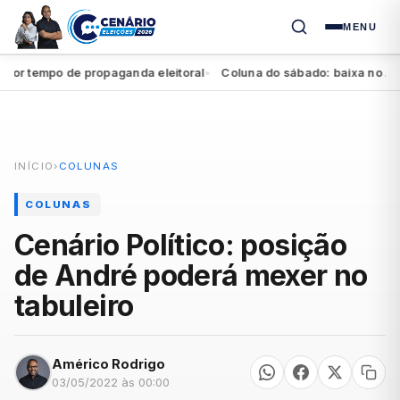
MENU
tempo de propaganda eleitoral
Coluna do sábado: baixa no Agreste
●
INÍCIO
›
COLUNAS
COLUNAS
Cenário Político: posição
de André poderá mexer no
tabuleiro
Américo Rodrigo
03/05/2022 às 00:00