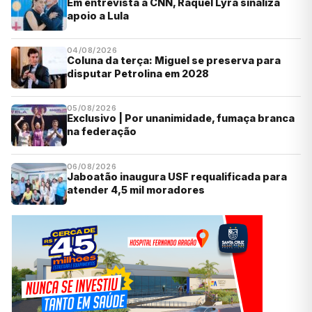
Em entrevista à CNN, Raquel Lyra sinaliza
apoio a Lula
04/08/2026
Coluna da terça: Miguel se preserva para
disputar Petrolina em 2028
05/08/2026
Exclusivo | Por unanimidade, fumaça branca
na federação
06/08/2026
Jaboatão inaugura USF requalificada para
atender 4,5 mil moradores