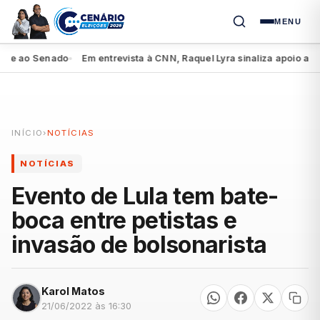
MENU
 ao Senado
Em entrevista à CNN, Raquel Lyra sinaliza apoio a Lula
●
●
INÍCIO
›
NOTÍCIAS
NOTÍCIAS
Evento de Lula tem bate-
boca entre petistas e
invasão de bolsonarista
Karol Matos
21/06/2022 às 16:30