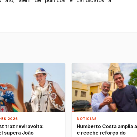
 ato, além de políticos e candidatos a
ÕES 2026
NOTÍCIAS
t traz reviravolta:
Humberto Costa amplia 
l supera João
e recebe reforço do