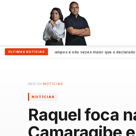
Patrimônio de João Campos é oito vezes maior que o declarado por Ra
ÚLTIMAS NOTÍCIAS
INÍCIO
›
NOTÍCIAS
NOTÍCIAS
Raquel foca n
Camaragibe e