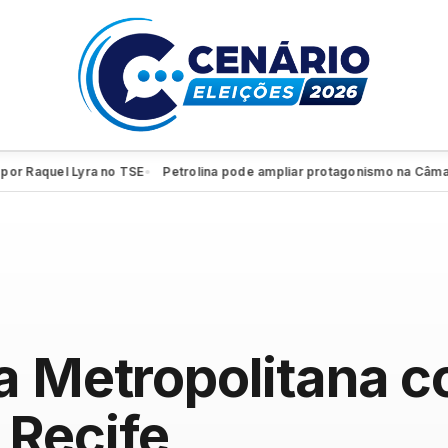
quel Lyra no TSE
Petrolina pode ampliar protagonismo na Câmara Fed
●
a Metropolitana 
 Recife