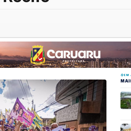
EM 
MAI