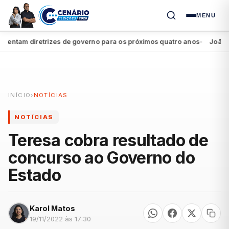
MENU
ntam diretrizes de governo para os próximos quatro anos
João Camp
●
INÍCIO
›
NOTÍCIAS
NOTÍCIAS
Teresa cobra resultado de
concurso ao Governo do
Estado
Karol Matos
19/11/2022 às 17:30