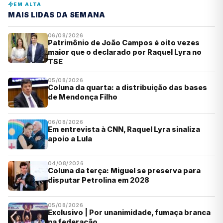
EM ALTA
MAIS LIDAS DA SEMANA
06/08/2026
Patrimônio de João Campos é oito vezes
maior que o declarado por Raquel Lyra no
TSE
05/08/2026
Coluna da quarta: a distribuição das bases
de Mendonça Filho
06/08/2026
Em entrevista à CNN, Raquel Lyra sinaliza
apoio a Lula
04/08/2026
Coluna da terça: Miguel se preserva para
disputar Petrolina em 2028
05/08/2026
Exclusivo | Por unanimidade, fumaça branca
na federação