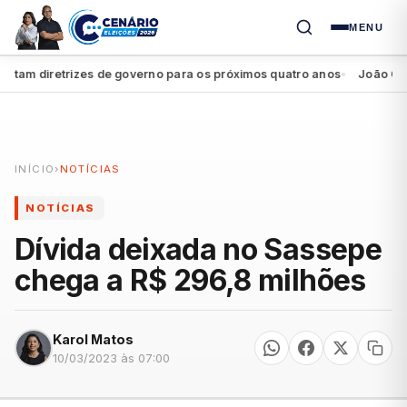
MENU
m diretrizes de governo para os próximos quatro anos
João Campos 
●
INÍCIO
›
NOTÍCIAS
NOTÍCIAS
Dívida deixada no Sassepe
chega a R$ 296,8 milhões
Karol Matos
10/03/2023 às 07:00