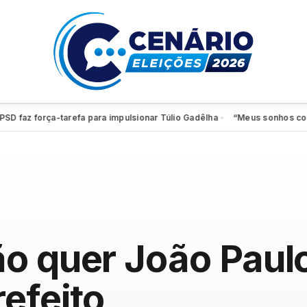
z força-tarefa para impulsionar Túlio Gadêlha
“Meus sonhos continuam 
●
ão quer João Pau
efeito