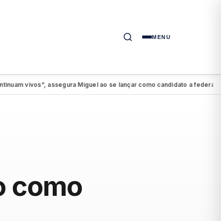
MENU
vivos”, assegura Miguel ao se lançar como candidato a federal
PSDB-
●
lo como