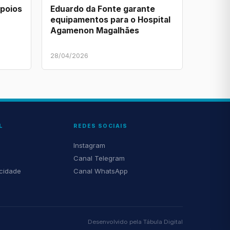
apoios
Eduardo da Fonte garante
equipamentos para o Hospital
Agamenon Magalhães
28/04/2026
L
REDES SOCIAIS
Instagram
Canal Telegram
acidade
Canal WhatsApp
Desenvolvido pela
Tábula Digital