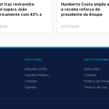
t traz reviravolta:
Humberto Costa amplia 
l supera João
e recebe reforço do
ricamente com 43% a
presidente da Amupe
/2026
24/07/2026
EDITORIAS
INSTITUCIONA
Eleições 2026
Sobre Nós
Cenário Político
Contato
Cidades
Política de Priv
Opinião
Termos de Uso