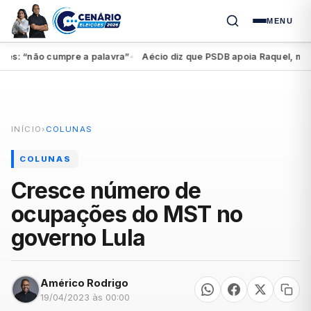
MENU
 “não cumpre a palavra”
Aécio diz que PSDB apoia Raquel, mas fede
●
INÍCIO
›
COLUNAS
COLUNAS
Cresce número de
ocupações do MST no
governo Lula
Américo Rodrigo
19/04/2023 às 00:00