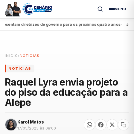
MENU
sentam diretrizes de governo para os próximos quatro anos
João Ca
●
INÍCIO
›
NOTÍCIAS
NOTÍCIAS
Raquel Lyra envia projeto
do piso da educação para a
Alepe
Karol Matos
17/05/2023 às 08:00