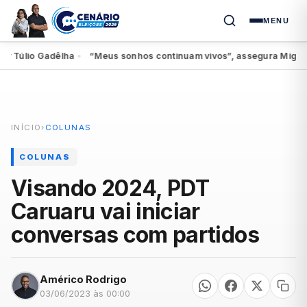
MENU
úlio Gadêlha
“Meus sonhos continuam vivos”, assegura Miguel ao s
●
INÍCIO
›
COLUNAS
COLUNAS
Visando 2024, PDT
Caruaru vai iniciar
conversas com partidos
Américo Rodrigo
03/06/2023 às 00:00