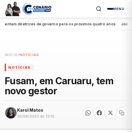
MENU
ntam diretrizes de governo para os próximos quatro anos
João Camp
●
INÍCIO
›
NOTÍCIAS
NOTÍCIAS
Fusam, em Caruaru, tem
novo gestor
Karol Matos
30/06/2023 às 12:10