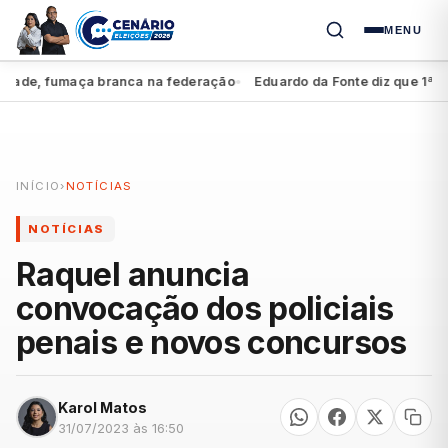
MENU
ade, fumaça branca na federação
Eduardo da Fonte diz que 1ª suplê
●
INÍCIO
›
NOTÍCIAS
NOTÍCIAS
Raquel anuncia
convocação dos policiais
penais e novos concursos
Karol Matos
31/07/2023 às 16:50