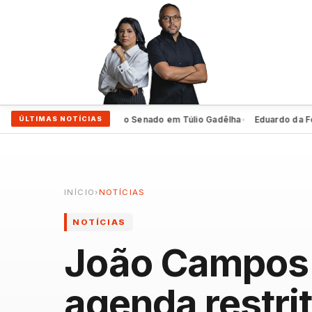
heiro oficializa 2º voto ao Senado em Túlio Gadêlha
Eduardo da Fonte 
ÚLTIMAS NOTÍCIAS
●
INÍCIO
›
NOTÍCIAS
NOTÍCIAS
João Campos 
agenda restri