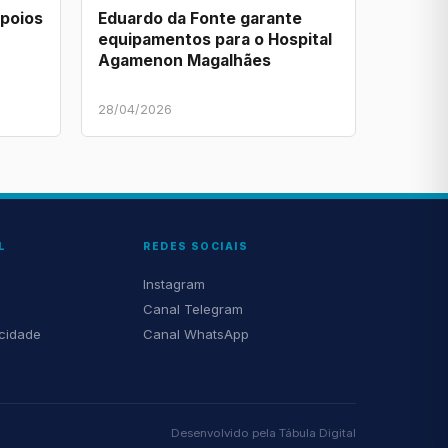
apoios
Eduardo da Fonte garante
equipamentos para o Hospital
Agamenon Magalhães
28/04/2026
L
REDES SOCIAIS
Instagram
Canal Telegram
acidade
Canal WhatsApp
Desenvolvido pela
Tábula Digital