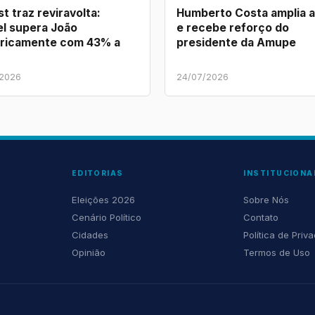
t traz reviravolta:
Humberto Costa amplia 
l supera João
e recebe reforço do
ricamente com 43% a
presidente da Amupe
/2026
24/07/2026
EDITORIAS
INSTITUCIONA
Eleições 2026
Sobre Nós
Cenário Político
Contato
Cidades
Política de Priv
Opinião
Termos de Uso