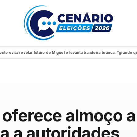
evita revelar futuro de Miguel e levanta bandeira branca: “grande quadr
oferece almoço a 
ta a autoridades