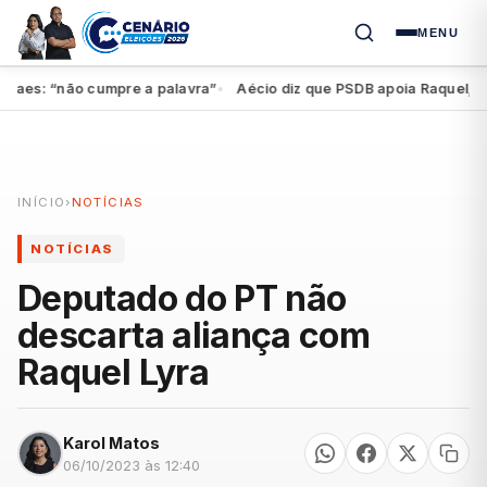
MENU
s: “não cumpre a palavra”
Aécio diz que PSDB apoia Raquel, mas fe
●
INÍCIO
›
NOTÍCIAS
NOTÍCIAS
Deputado do PT não
descarta aliança com
Raquel Lyra
Karol Matos
06/10/2023 às 12:40