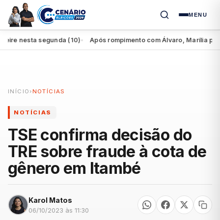
MENU
e nesta segunda (10)
Após rompimento com Álvaro, Marília perde a
●
INÍCIO
›
NOTÍCIAS
NOTÍCIAS
TSE confirma decisão do
TRE sobre fraude à cota de
gênero em Itambé
Karol Matos
06/10/2023 às 11:30