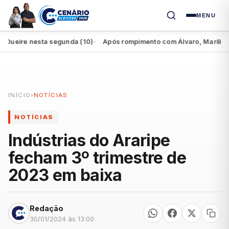
MENU
eire nesta segunda (10)
Após rompimento com Álvaro, Marília perde
●
INÍCIO
›
NOTÍCIAS
NOTÍCIAS
Indústrias do Araripe
fecham 3º trimestre de
2023 em baixa
Redação
30/01/2024 às 13:00