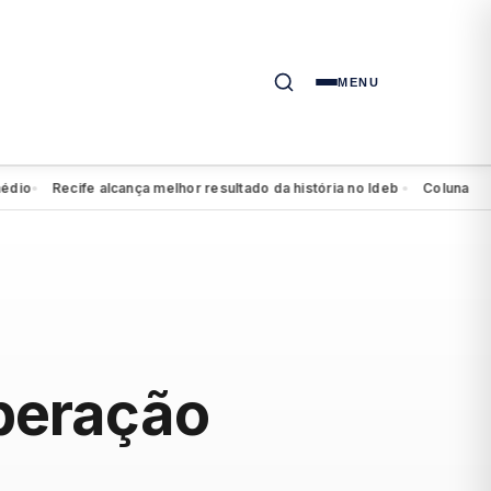
MENU
Recife alcança melhor resultado da história no Ideb
Coluna da quinta
●
Operação