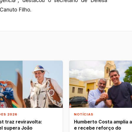
gência”
, destacou o secretário de Defesa
Canuto Filho.
ÕES 2026
NOTÍCIAS
t traz reviravolta:
Humberto Costa amplia 
l supera João
e recebe reforço do