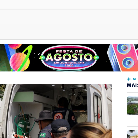
EM 
MAI