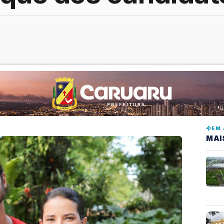
EM 
MAI