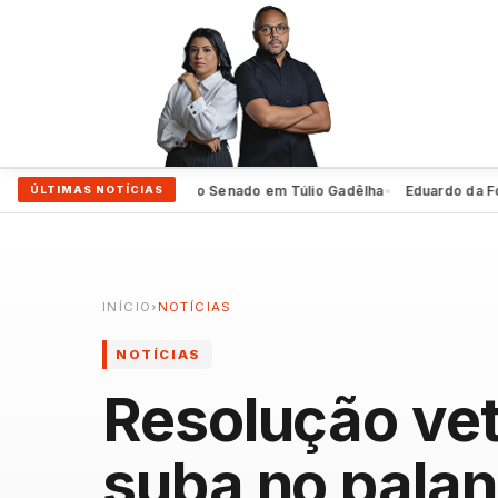
iro oficializa 2º voto ao Senado em Túlio Gadêlha
Eduardo da Fonte ev
ÚLTIMAS NOTÍCIAS
●
INÍCIO
›
NOTÍCIAS
NOTÍCIAS
Resolução ve
suba no palan