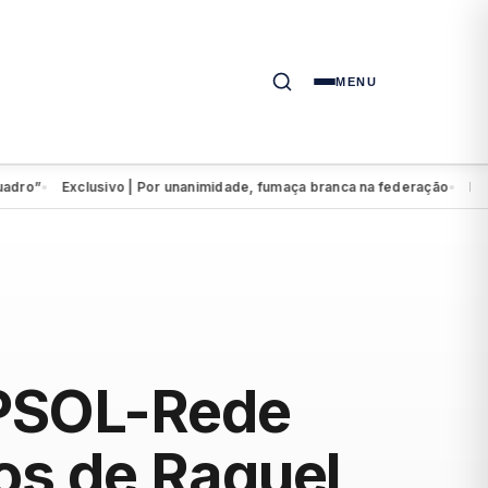
MENU
Exclusivo | Por unanimidade, fumaça branca na federação
Eduardo d
●
●
 PSOL-Rede
os de Raquel