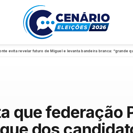
ita revelar futuro de Miguel e levanta bandeira branca: “grande quadro”
ta que federação
que dos candidat