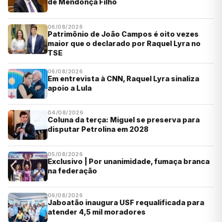
de Mendonça Filho
06/08/2026
Patrimônio de João Campos é oito vezes
maior que o declarado por Raquel Lyra no
TSE
06/08/2026
Em entrevista à CNN, Raquel Lyra sinaliza
apoio a Lula
04/08/2026
Coluna da terça: Miguel se preserva para
disputar Petrolina em 2028
05/08/2026
Exclusivo | Por unanimidade, fumaça branca
na federação
06/08/2026
Jaboatão inaugura USF requalificada para
atender 4,5 mil moradores