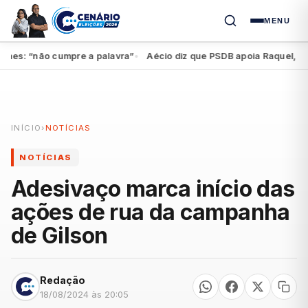
MENU
s: “não cumpre a palavra”
Aécio diz que PSDB apoia Raquel, mas fe
●
INÍCIO
›
NOTÍCIAS
NOTÍCIAS
Adesivaço marca início das
ações de rua da campanha
de Gilson
Redação
18/08/2024 às 20:05