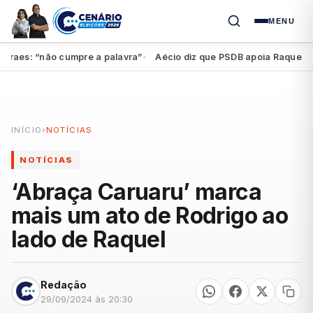
MENU
aes: “não cumpre a palavra”
Aécio diz que PSDB apoia Raquel, mas 
●
INÍCIO
›
NOTÍCIAS
NOTÍCIAS
‘Abraça Caruaru’ marca
mais um ato de Rodrigo ao
lado de Raquel
Redação
29/09/2024 às 20:30