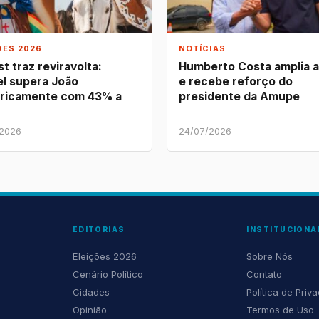
ÕES 2026
NOTÍCIAS
t traz reviravolta:
Humberto Costa amplia 
l supera João
e recebe reforço do
ricamente com 43% a
presidente da Amupe
/2026
24/07/2026
EDITORIAS
INSTITUCIONA
Eleições 2026
Sobre Nós
Cenário Político
Contato
Cidades
Política de Priv
Opinião
Termos de Uso