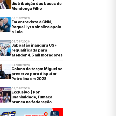
distribuição das bases de
Mendonça Filho
06/08/2026
Em entrevista à CNN,
Raquel Lyra sinaliza apoio
a Lula
06/08/2026
Jaboatão inaugura USF
requalificada para
atender 4,5 mil moradores
04/08/2026
Coluna da terça: Miguel se
preserva para disputar
Petrolina em 2028
05/08/2026
Exclusivo | Por
unanimidade, fumaça
branca na federação