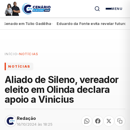
MENU
Senado em Túlio Gadêlha
Eduardo da Fonte evita revelar futuro de M
●
INÍCIO
›
NOTÍCIAS
NOTÍCIAS
Aliado de Sileno, vereador
eleito em Olinda declara
apoio a Vinicius
Redação
16/10/2024 às 18:25