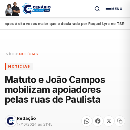
MENU
s é oito vezes maior que o declarado por Raquel Lyra no TSE
Petr
●
INÍCIO
›
NOTÍCIAS
NOTÍCIAS
Matuto e João Campos
mobilizam apoiadores
pelas ruas de Paulista
Redação
17/10/2024 às 21:45