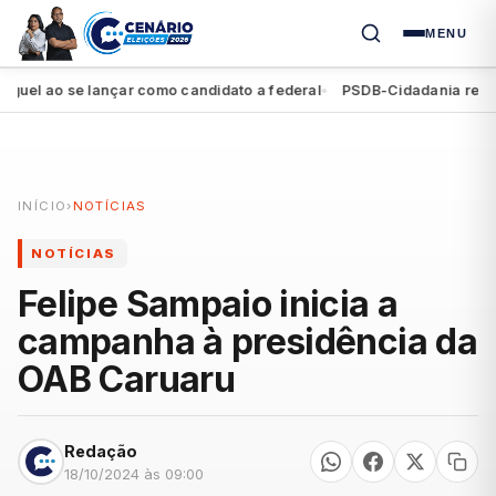
MENU
 ao se lançar como candidato a federal
PSDB-Cidadania registra s
●
INÍCIO
›
NOTÍCIAS
NOTÍCIAS
Felipe Sampaio inicia a
campanha à presidência da
OAB Caruaru
Redação
18/10/2024 às 09:00