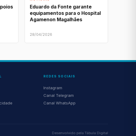
apoios
Eduardo da Fonte garante
equipamentos para o Hospital
Agamenon Magalhães
28/04/2026
L
REDES SOCIAIS
Instagram
Canal Telegram
acidade
Canal WhatsApp
Desenvolvido pela
Tábula Digital