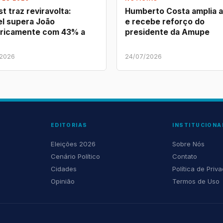
t traz reviravolta:
Humberto Costa amplia 
l supera João
e recebe reforço do
ricamente com 43% a
presidente da Amupe
/2026
24/07/2026
EDITORIAS
INSTITUCIONA
Eleições 2026
Sobre Nós
Cenário Político
Contato
Cidades
Política de Priv
Opinião
Termos de Uso