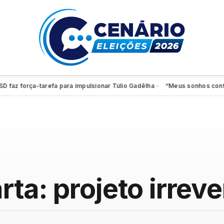
orça-tarefa para impulsionar Túlio Gadêlha
“Meus sonhos continuam vi
●
ta: projeto irreve