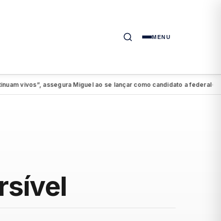
MENU
vos”, assegura Miguel ao se lançar como candidato a federal
PSDB-Ci
●
rsível