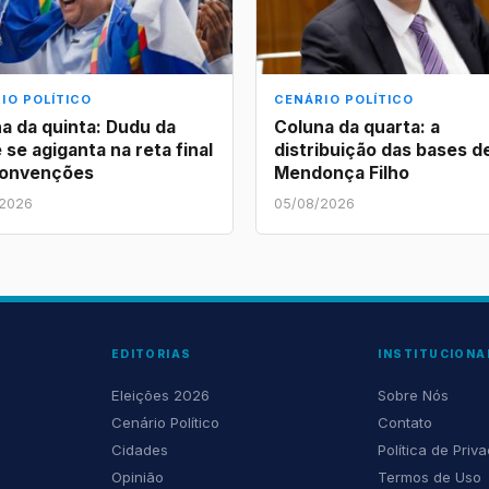
IO POLÍTICO
CENÁRIO POLÍTICO
a da quinta: Dudu da
Coluna da quarta: a
 se agiganta na reta final
distribuição das bases d
convenções
Mendonça Filho
/2026
05/08/2026
EDITORIAS
INSTITUCIONA
Eleições 2026
Sobre Nós
Cenário Político
Contato
Cidades
Política de Priv
Opinião
Termos de Uso