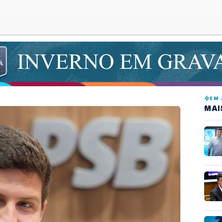
EM 
MAI