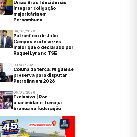
União Brasil decide não
integrar coligação
majoritária em
Pernambuco
06/08/2026
Patrimônio de João
Campos é oito vezes
maior que o declarado por
Raquel Lyra no TSE
04/08/2026
Coluna da terça: Miguel se
preserva para disputar
Petrolina em 2028
05/08/2026
Exclusivo | Por
unanimidade, fumaça
branca na federação