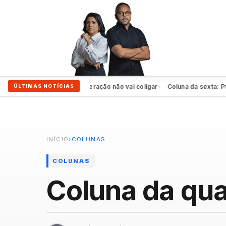
oia Raquel, mas federação não vai coligar
Coluna da sexta: PSD faz f
ÚLTIMAS NOTÍCIAS
●
INÍCIO
›
COLUNAS
COLUNAS
Coluna da quar