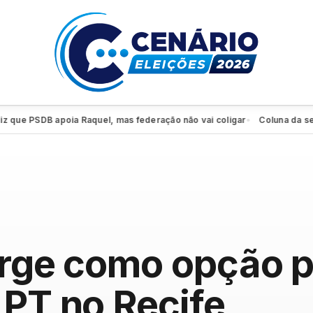
e PSDB apoia Raquel, mas federação não vai coligar
Coluna da sexta: P
●
surge como opção 
 PT no Recife