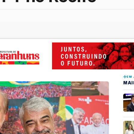
EM 
MAI