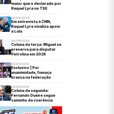
maior que o declarado por
Raquel Lyra no TSE
06/08/2026
Em entrevista à CNN,
Raquel Lyra sinaliza apoio
a Lula
04/08/2026
Coluna da terça: Miguel se
preserva para disputar
Petrolina em 2028
05/08/2026
Exclusivo | Por
unanimidade, fumaça
branca na federação
03/08/2026
Coluna da segunda:
Fernando Dueire segue
caminho da coerência