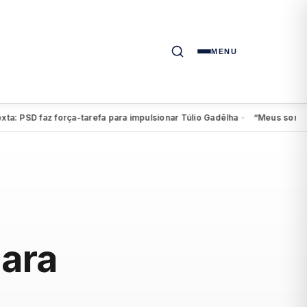
MENU
SD faz força-tarefa para impulsionar Túlio Gadêlha
“Meus sonhos cont
●
para