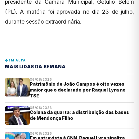
presidente da Câmara Municipal, Getúlio Belém
(PL). A matéria foi aprovada no dia 23 de julho,
durante sessão extraordinária.
EM ALTA
MAIS LIDAS DA SEMANA
06/08/2026
Patrimônio de João Campos é oito vezes
maior que o declarado por Raquel Lyra no
TSE
05/08/2026
Coluna da quarta: a distribuição das bases
de Mendonça Filho
06/08/2026
Em entrevista à CNN, Raquel Lyra sinaliza