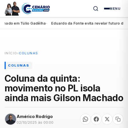
MENU
ado em Túlio Gadêlha
Eduardo da Fonte evita revelar futuro de Migu
●
INÍCIO
›
COLUNAS
COLUNAS
Coluna da quinta:
movimento no PL isola
ainda mais Gilson Machado
Américo Rodrigo
02/10/2025 às 00:00