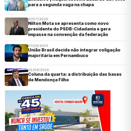
para a segunda vaga na chapa
31/07/2026
Nilton Mota se apresenta como novo
presidente do PSDB-Cidadania e gera
impasse na convenção da federação
01/08/2026
União Brasil decide não integrar coligação
majoritária em Pernambuco
05/08/2026
Coluna da quarta: a distribuição das bases
de Mendonça Filho