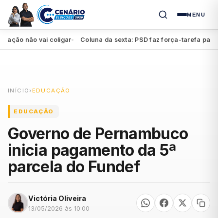
MENU
ão não vai coligar
Coluna da sexta: PSD faz força-tarefa para imp
●
INÍCIO
›
EDUCAÇÃO
EDUCAÇÃO
Governo de Pernambuco
inicia pagamento da 5ª
parcela do Fundef
Victória Oliveira
13/05/2026 às 10:00