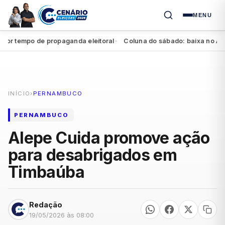
MENU
 tempo de propaganda eleitoral
Coluna do sábado: baixa no Agrest
●
INÍCIO
›
PERNAMBUCO
PERNAMBUCO
Alepe Cuida promove ação
para desabrigados em
Timbaúba
Redação
19/05/2026 às 08:00