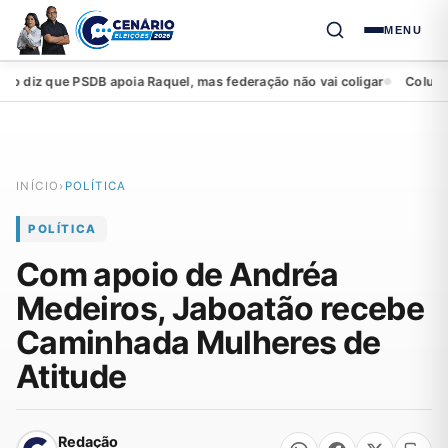
MENU
iz que PSDB apoia Raquel, mas federação não vai coligar
Coluna da s
●
INÍCIO
›
POLÍTICA
POLÍTICA
Com apoio de Andréa
Medeiros, Jaboatão recebe
Caminhada Mulheres de
Atitude
Redação