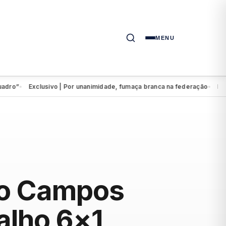
MENU
Exclusivo | Por unanimidade, fumaça branca na federação
Eduardo d
●
●
oão Campos
alho 6×1