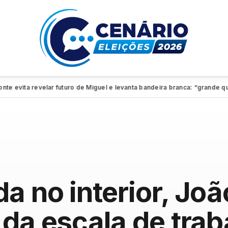
ita revelar futuro de Miguel e levanta bandeira branca: “grande quadro”
a no interior, J
 da escala de trab