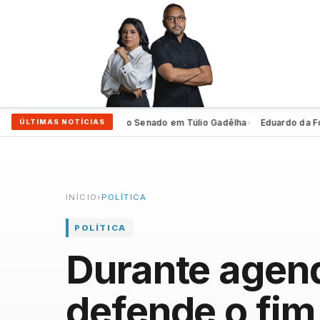
iro oficializa 2º voto ao Senado em Túlio Gadêlha
Eduardo da Fonte ev
ÚLTIMAS NOTÍCIAS
●
INÍCIO
›
POLÍTICA
POLÍTICA
Durante agend
defende o fim