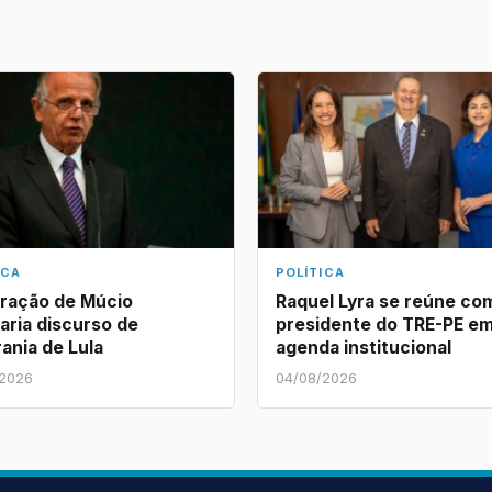
ICA
POLÍTICA
ração de Múcio
Raquel Lyra se reúne co
aria discurso de
presidente do TRE-PE e
ania de Lula
agenda institucional
/2026
04/08/2026