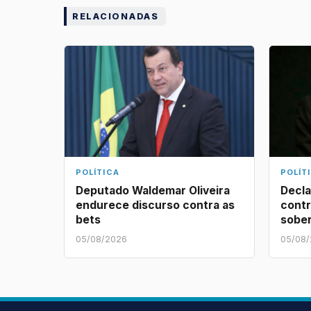
RELACIONADAS
POLÍTICA
POLÍT
Deputado Waldemar Oliveira
Decla
endurece discurso contra as
contr
bets
sober
05/08/2026
05/08