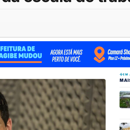
EM 
MAI