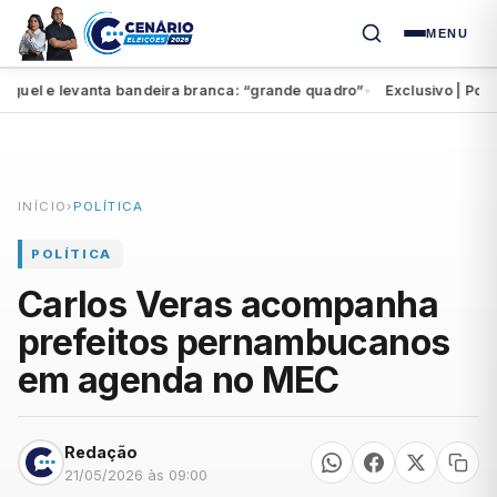
MENU
el e levanta bandeira branca: “grande quadro”
Exclusivo | Por una
●
INÍCIO
›
POLÍTICA
POLÍTICA
Carlos Veras acompanha
prefeitos pernambucanos
em agenda no MEC
Redação
21/05/2026 às 09:00