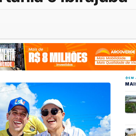
EM 
MAI