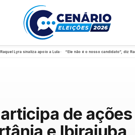
 Lyra sinaliza apoio a Lula
“Ele não é o nosso candidato”, diz Raquel
●
articipa de ações
tânia e Ibirajuba