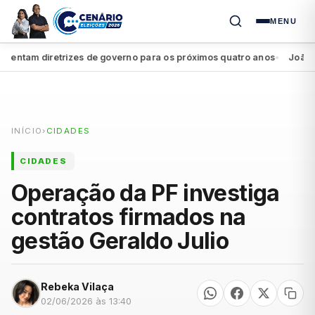
MENU
ntam diretrizes de governo para os próximos quatro anos
João Camp
●
INÍCIO
›
CIDADES
CIDADES
Operação da PF investiga
contratos firmados na
gestão Geraldo Julio
Rebeka Vilaça
02/06/2026 às 13:40