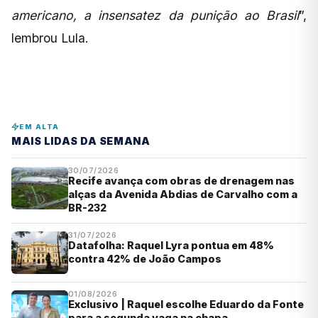
americano, a insensatez da punição ao Brasil
”,
lembrou Lula.
EM ALTA
MAIS LIDAS DA SEMANA
30/07/2026
Recife avança com obras de drenagem nas
alças da Avenida Abdias de Carvalho com a
BR-232
31/07/2026
Datafolha: Raquel Lyra pontua em 48%
contra 42% de João Campos
01/08/2026
Exclusivo | Raquel escolhe Eduardo da Fonte
para a segunda vaga na chapa