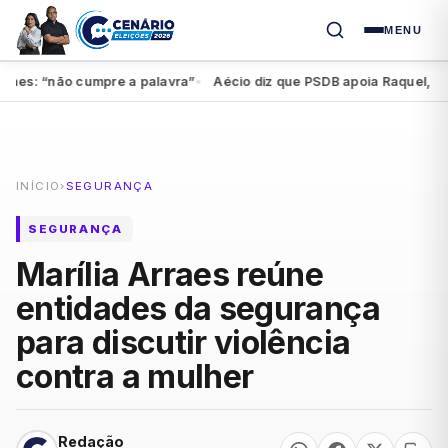
MENU
s: “não cumpre a palavra”
Aécio diz que PSDB apoia Raquel, mas fe
●
INÍCIO
›
SEGURANÇA
SEGURANÇA
Marília Arraes reúne
entidades da segurança
para discutir violência
contra a mulher
Redação