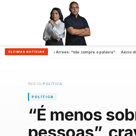
rto rompem com Marília Arraes: “não cumpre a palavra”
Aécio diz que
ÚLTIMAS NOTÍCIAS
●
INÍCIO
›
POLÍTICA
POLÍTICA
“É menos sobr
pessoas”, cra