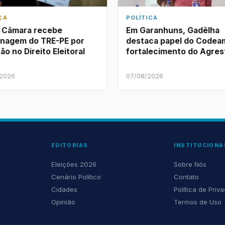
ÇA
POLÍTICA
a Câmara recebe
Em Garanhuns, Gadêlha
nagem do TRE-PE por
destaca papel do Codea
ão no Direito Eleitoral
fortalecimento do Agres
/2026
07/08/2026
EDITORIAS
INSTITUCIONA
Eleições 2026
Sobre Nós
Cenário Político
Contato
Cidades
Política de Priv
Opinião
Termos de Uso