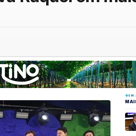
EM 
MAI