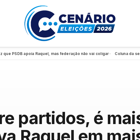
 PSDB apoia Raquel, mas federação não vai coligar
Coluna da sexta: PS
●
e partidos, é mai
va Raquel em mai