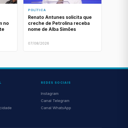
POLÍTICA
Renato Antunes solicita que
m no
creche de Petrolina receba
te
nome de Alba Simões
07/08/2026
L
REDES SOCIAIS
Instagram
Canal Telegram
acidade
Canal WhatsApp