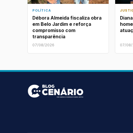
POLÍTICA
JUSTI
Débora Almeida fiscaliza obra
Dian
em Belo Jardim e reforça
home
compromisso com
atuaç
transparência
07/08/2026
07/08