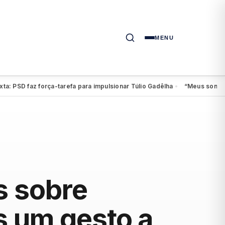
MENU
D faz força-tarefa para impulsionar Túlio Gadêlha
“Meus sonhos conti
●
s sobre
s um gesto a