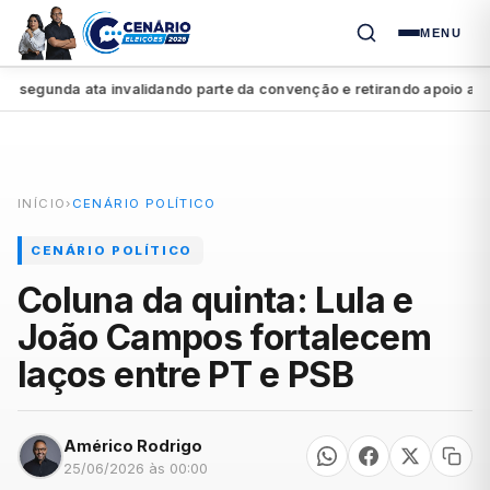
MENU
gunda ata invalidando parte da convenção e retirando apoio a Raque
INÍCIO
›
CENÁRIO POLÍTICO
CENÁRIO POLÍTICO
Coluna da quinta: Lula e
João Campos fortalecem
laços entre PT e PSB
Américo Rodrigo
25/06/2026 às 00:00