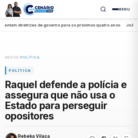
MENU
ntam diretrizes de governo para os próximos quatro anos
João Camp
●
INÍCIO
›
POLÍTICA
POLÍTICA
Raquel defende a polícia e
assegura que não usa o
Estado para perseguir
opositores
Rebeka Vilaça