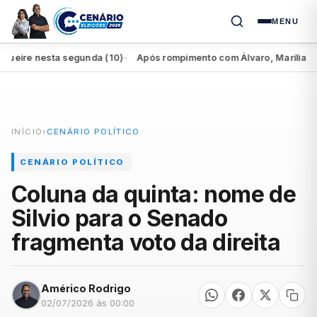
MENU
re nesta segunda (10)
Após rompimento com Álvaro, Marília perde 
●
INÍCIO
›
CENÁRIO POLÍTICO
CENÁRIO POLÍTICO
Coluna da quinta: nome de
Silvio para o Senado
fragmenta voto da direita
Américo Rodrigo
02/07/2026 às 00:00